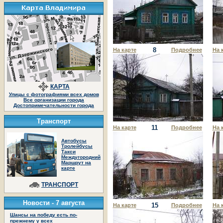
8
На карте
Подробнее
На 
КАРТА
Улицы с фотографиями всех домов
Все организации города
Достопримечательности города
Транспорт
11
На карте
Подробнее
На 
Автобусы
Тролейбусы
Такси
Междугородний
Маршрут на
карте
ТРАНСПОРТ
Новости -
7 августа
15
На карте
Подробнее
На 
Шансы на победу есть по-
прежнему у всех