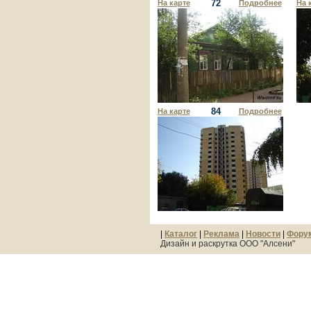
72
На карте
Подробнее
На 
84
На карте
Подробнее
|
Каталог
|
Реклама
|
Новости
|
Фору
Дизайн и раскрутка ООО "Алсени"