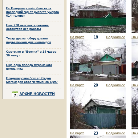
Во Владимирской области за
последний год от диабета умерло
614 человек
Ещё 778 человек в регионе
останутся без работы
18
На карте
Подробнее
На 
Театр драмы оборудовали
подъемником для инвалидов
Смотрите в "Вестях" в 14 часов
30 минут
Еще одна победа муромского
школьника
Владимирский боксер Садам
Магомедов стал чемпионом ЦФО
20
На карте
Подробнее
На 
АРХИВ НОВОСТЕЙ
23
На карте
Подробнее
На 