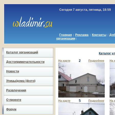
Сегодня 7 августа, пятница, 18:59
Главная
Реклама
Контакты
До
|
|
|
организации
|
Каталог организаций
Каталог у
2
На карте
Подробнее
На 
Достопримечательности
Новости
Улицы/дома (фото)
Развлечения
О проекте
5
На карте
Подробнее
На 
Форум