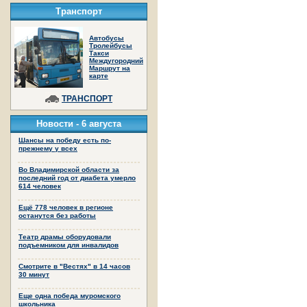
Транспорт
Автобусы
Тролейбусы
Такси
Междугородний
Маршрут на
карте
ТРАНСПОРТ
Новости -
6 августа
Шансы на победу есть по-
прежнему у всех
Во Владимирской области за
последний год от диабета умерло
614 человек
Ещё 778 человек в регионе
останутся без работы
Театр драмы оборудовали
подъемником для инвалидов
Смотрите в "Вестях" в 14 часов
30 минут
Еще одна победа муромского
школьника