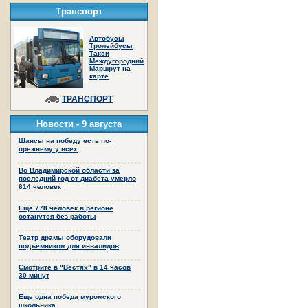
Транспорт
Автобусы
Тролейбусы
Такси
Междугородний
Маршрут на
карте
ТРАНСПОРТ
Новости -
9 августа
Шансы на победу есть по-
прежнему у всех
Во Владимирской области за
последний год от диабета умерло
614 человек
Ещё 778 человек в регионе
останутся без работы
Театр драмы оборудовали
подъемником для инвалидов
Смотрите в "Вестях" в 14 часов
30 минут
Еще одна победа муромского
школьника