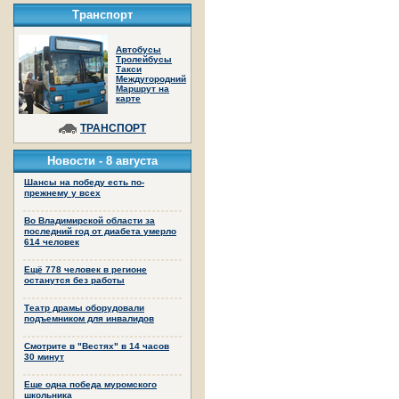
Транспорт
Автобусы
Тролейбусы
Такси
Междугородний
Маршрут на
карте
ТРАНСПОРТ
Новости -
8 августа
Шансы на победу есть по-
прежнему у всех
Во Владимирской области за
последний год от диабета умерло
614 человек
Ещё 778 человек в регионе
останутся без работы
Театр драмы оборудовали
подъемником для инвалидов
Смотрите в "Вестях" в 14 часов
30 минут
Еще одна победа муромского
школьника