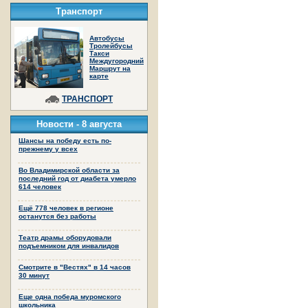
Транспорт
Автобусы
Тролейбусы
Такси
Междугородний
Маршрут на
карте
ТРАНСПОРТ
Новости -
8 августа
Шансы на победу есть по-
прежнему у всех
Во Владимирской области за
последний год от диабета умерло
614 человек
Ещё 778 человек в регионе
останутся без работы
Театр драмы оборудовали
подъемником для инвалидов
Смотрите в "Вестях" в 14 часов
30 минут
Еще одна победа муромского
школьника