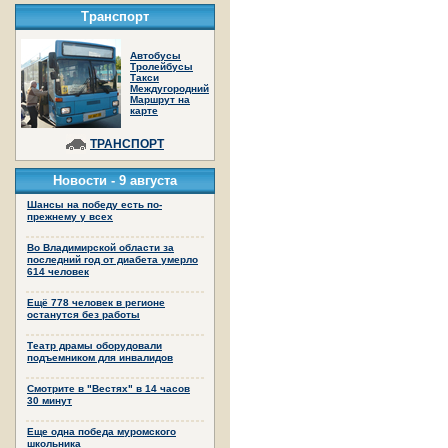
Транспорт
Автобусы
Тролейбусы
Такси
Междугородний
Маршрут на
карте
ТРАНСПОРТ
Новости -
9 августа
Шансы на победу есть по-
прежнему у всех
Во Владимирской области за
последний год от диабета умерло
614 человек
Ещё 778 человек в регионе
останутся без работы
Театр драмы оборудовали
подъемником для инвалидов
Смотрите в "Вестях" в 14 часов
30 минут
Еще одна победа муромского
школьника